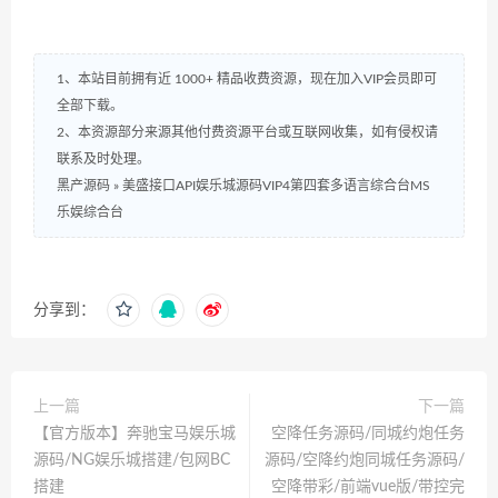
1、本站目前拥有近 1000+ 精品收费资源，现在加入VIP会员即可
全部下载。
2、本资源部分来源其他付费资源平台或互联网收集，如有侵权请
联系及时处理。
黑产源码
»
美盛接口API娱乐城源码VIP4第四套多语言综合台MS
乐娱综合台
分享到：
上一篇
下一篇
【官方版本】奔驰宝马娱乐城
空降任务源码/同城约炮任务
源码/NG娱乐城搭建/包网BC
源码/空降约炮同城任务源码/
搭建
空降带彩/前端vue版/带控完