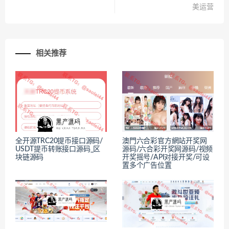
美运营
相关推荐
全开源TRC20提币接口源码/
澳門六合彩官方網站开奖网
USDT提币转账接口源码_区
源码/六合彩开奖网源码/视频
块链源码
开奖摇号/API对接开奖/可设
置多个广告位置